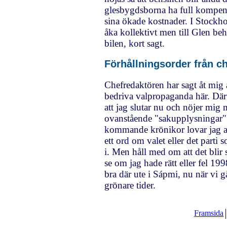
glesbygdsborna ha full kompen
sina ökade kostnader. I Stockh
åka kollektivt men till Glen beh
bilen, kort sagt.
Förhållningsorder från c
Chefredaktören har sagt åt mig at
bedriva valpropaganda här. Därf
att jag slutar nu och nöjer mig
ovanstående "sakupplysningar".
kommande krönikor lovar jag a
ett ord om valet eller det parti
i. Men håll med om att det blir
se om jag hade rätt eller fel 19
bra där ute i Sápmi, nu när vi 
grönare tider.
Framsida