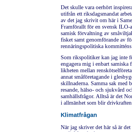
Det skulle vara oerhört inspirer
utifrån ett riksdagsmandat arbe
av det jag skrivit om här i Same
Framförallt för en svensk ILO-a
samisk förvaltning av småviltja
fisket samt genomförande av fö
rennäringspolitiska kommitténs
Som rikspolitiker kan jag inte f
engagera mig i enbart samiska 
likheten mellan renskötselföret
annat småföretagande i glesbygd
skillnaderna. Samma sak med 
resande, hälso- och sjukvård o
samhällsfrågor. Alltså är det No
i allmänhet som blir drivkraften
Klimatfrågan
När jag skriver det här så är det