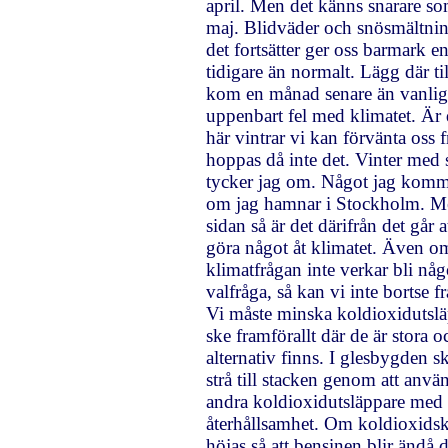
april. Men det känns snarare s
maj. Blidväder och snösmältn
det fortsätter ger oss barmark 
tidigare än normalt. Lägg där til
kom en månad senare än vanlig
uppenbart fel med klimatet. Är 
här vintrar vi kan förvänta oss
hoppas då inte det. Vinter med
tycker jag om. Något jag komme
om jag hamnar i Stockholm. M
sidan så är det därifrån det går a
göra något åt klimatet. Även o
klimatfrågan inte verkar bli nå
valfråga, så kan vi inte bortse f
Vi måste minska koldioxidutslä
ske framförallt där de är stora o
alternativ finns. I glesbygden sk
strå till stacken genom att anvä
andra koldioxidutsläppare med 
återhållsamhet. Om koldioxidsk
höjas så att bensinen blir ändå 