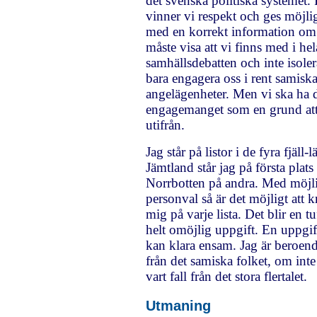
det svenska politiska systemet. P
vinner vi respekt och ges möjlig
med en korrekt information om 
måste visa att vi finns med i hel
samhällsdebatten och inte isolera 
bara engagera oss i rent samisk
angelägenheter. Men vi ska ha 
engagemanget som en grund att
utifrån.
Jag står på listor i de fyra fjäll-l
Jämtland står jag på första plats
Norrbotten på andra. Med möjlig
personval så är det möjligt att 
mig på varje lista. Det blir en t
helt omöjlig uppgift. En uppgif
kan klara ensam. Jag är beroend
från det samiska folket, om inte 
vart fall från det stora flertalet.
Utmaning