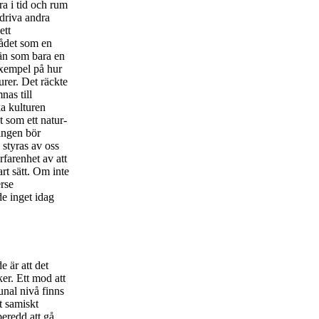
ra i tid och rum
edriva andra
ett
rådet som en
än som bara en
exempel på hur
rer. Det räckte
nas till
a kulturen
 som ett natur-
ingen bör
 styras av oss
rfarenhet av att
art sätt. Om inte
rse
de inget idag
e är att det
er. Ett mod att
unal nivå finns
t samiskt
beredd att gå