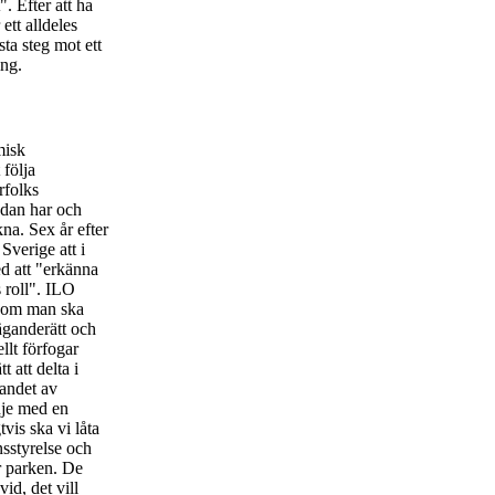
". Efter att ha
 ett alldeles
sta steg mot ett
ing.
misk
 följa
rfolks
edan har och
na. Sex år efter
 Sverige att i
d att "erkänna
 roll". ILO
r om man ska
äganderätt och
ellt förfogar
 att delta i
andet av
inje med en
vis ska vi låta
sstyrelse och
r parken. De
id, det vill