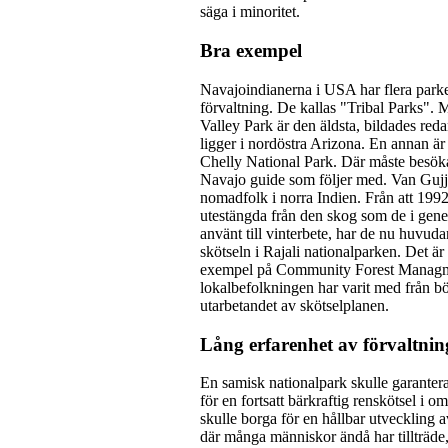
säga i minoritet.
Bra exempel
Navajoindianerna i USA har flera park
förvaltning. De kallas "Tribal Parks"
Valley Park är den äldsta, bildades re
ligger i nordöstra Arizona. En annan ä
Chelly National Park. Där måste besök
Navajo guide som följer med. Van Gujja
nomadfolk i norra Indien. Från att 1992
utestängda från den skog som de i gene
använt till vinterbete, har de nu huvuda
skötseln i Rajali nationalparken. Det är 
exempel på Community Forest Managm
lokalbefolkningen har varit med från bö
utarbetandet av skötselplanen.
Lång erfarenhet av förvaltnin
En samisk nationalpark skulle garanter
för en fortsatt bärkraftig renskötsel i o
skulle borga för en hållbar utveckling a
där många människor ändå har tillträde