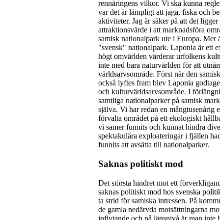
rennäringens vilkor. Vi ska kunna regle
var det är lämpligt att jaga, fiska och b
aktiviteter. Jag är säker på att det ligger 
attraktionsvärde i att marknadsföra om
samisk nationalpark ute i Europa. Mer 
"svensk" nationalpark. Laponia är ett 
högt omvärlden värderar urfolkens kultu
inte med bara naturvärlden för att utnäm
världsarvsområde. Först när den samisk
också lyftes fram blev Laponia godtaget
och kulturvärldsarvsområde. I förlängn
samtliga nationalparker på samisk mark
själva. Vi har redan en mångtusenårig e
förvalta området på ett ekologiskt hållb
vi samer funnits och kunnat hindra dive
spektakulära exploateringar i fjällen ha
funnits att avsätta till nationalparker.
Saknas politiskt mod
Det största hindret mot ett förverkligand
saknas politiskt mod hos svenska politik
ta strid för samiska intressen. På komm
de gamla nedärvda motsättningarna mo
inflytande och på länsnivå är man inte 