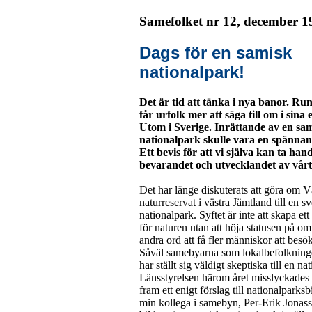
Samefolket nr 12, december 1
Dags för en samisk
nationalpark!
Det är tid att tänka i nya banor. Ru
får urfolk mer att säga till om i sin
Utom i Sverige. Inrättande av en sa
nationalpark skulle vara en spänna
Ett bevis för att vi själva kan ta ha
bevarandet och utvecklandet av vårt
Det har länge diskuterats att göra om V
naturreservat i västra Jämtland till en s
nationalpark. Syftet är inte att skapa et
för naturen utan att höja statusen på o
andra ord att få fler människor att besö
Såväl samebyarna som lokalbefolkning
har ställt sig väldigt skeptiska till en n
Länsstyrelsen härom året misslyckades 
fram ett enigt förslag till nationalparks
min kollega i samebyn, Per-Erik Jonass