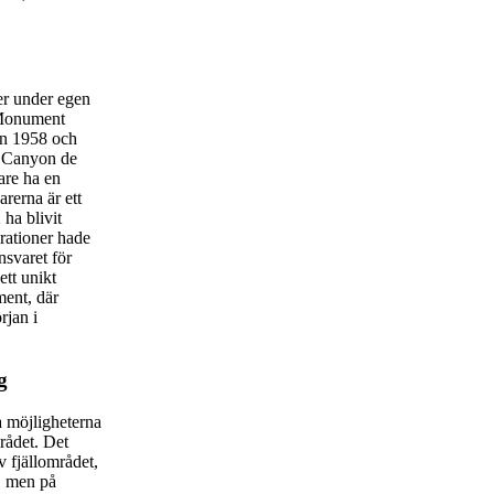
er under egen
. Monument
dan 1958 och
r Canyon de
are ha en
rerna är ett
 ha blivit
rationer hade
nsvaret för
ett unikt
ent, där
rjan i
g
a möjligheterna
mrådet. Det
v fjällområdet,
, men på