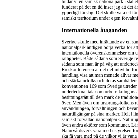
bildar vi en samisk nationalpark i stället
funderat på det en tid inser jag att det är
ypperligt förslag. Det skulle vara ett för
samiskt territorium under egen förvaltn
Internationella åtaganden
Sverige skulle med inrättande av en sa
nationalpark äntligen börja verka för att
internationella överenskommelser om u
rättigheter. Både sådana som Sverige r
sådana som man är på väg att underteck
Rio-konferensen är det definitivt tid för
handling visa att man menade allvar me
och stärka urfolks och deras samhällens
konventionen 169 som Sverige utrede
underteckna, talar om urbefolkningars 
besittningsrätt till den mark de tradition
över. Men även om ursprungsfolkens rätt
användningen, förvaltningen och bevar
naturtillgångar på sina marker. Helt i l
samiskt förvaltad nationalpark. Naturligt
även andra aktörer som kommuner, Län
Naturvårdsverk vara med i styrelsen fö
ska få vara med på de vilkor vi är vana v