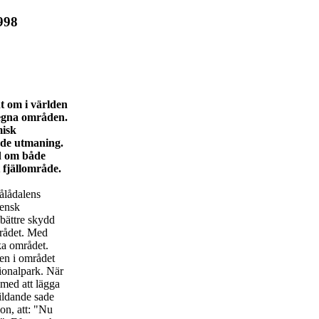
998
nt om i världen
a egna områden.
misk
nde utmaning.
nd om både
 fjällområde.
ålådalens
vensk
t bättre skydd
mrådet. Med
ka området.
en i området
ationalpark. När
med att lägga
bildande sade
on, att: "Nu